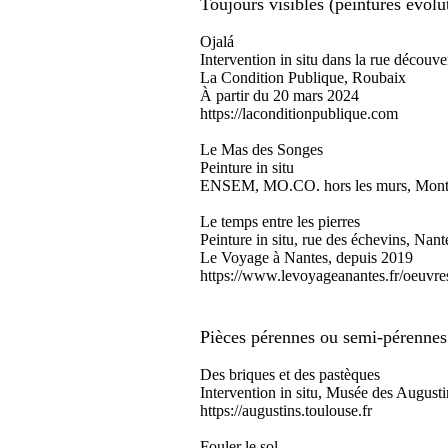
Toujours visibles (peintures évolu
Ojalá
Intervention in situ dans la rue découve
La Condition Publique, Roubaix
À partir du 20 mars 2024
https://laconditionpublique.com
Le Mas des Songes
Peinture in situ
ENSEM, MO.CO. hors les murs, Montp
Le temps entre les pierres
Peinture in situ, rue des échevins, Nant
Le Voyage à Nantes, depuis 2019
https://www.levoyageanantes.fr/oeuvres/
Pièces pérennes ou semi-pérennes 
Des briques et des pastèques
Intervention in situ, Musée des August
https://augustins.toulouse.fr
Fouler le sol