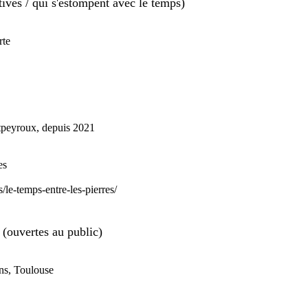
tives / qui s'estompent avec le temps)
rte
eyroux, depuis 2021
es
le-temps-entre-les-pierres/
(ouvertes au public)
ins, Toulouse